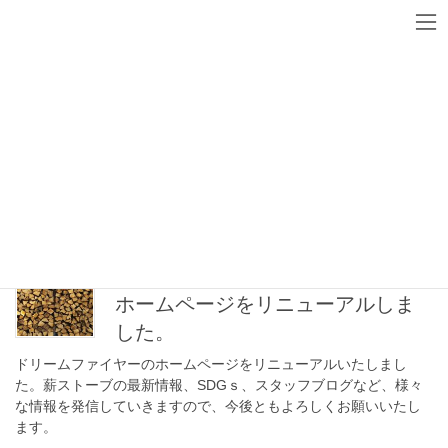
コ
ナ
ン
ビ
テ
ゲ
ン
ー
DFブログ
ツ
シ
へ
ョ
ス
ン
HOME
DFブログ
チェーンソー
キ
に
ッ
移
プ
動
チェーンソー
2021年7月7日
ホームページをリニューアルしま
した。
ドリームファイヤーのホームページをリニューアルいたしまし
た。薪ストーブの最新情報、SDGｓ、スタッフブログなど、様々
な情報を発信していきますので、今後ともよろしくお願いいたし
ます。